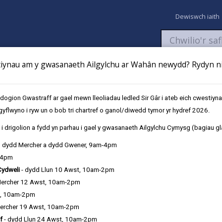
Dewiswch iaith
ynau am y gwasanaeth Ailgylchu ar Wahân newydd? Rydyn ni 
aeth
Newyddion
Fy Nghyfrifon
Talu
Cyflwyno cais
gion Gwastraff ar gael mewn lleoliadau ledled Sir Gâr i ateb eich cwestiyn
gyflwyno i ryw un o bob tri chartref o ganol/diwedd tymor yr hydref 2026.
y argyfwng
Amhariad yn y dyfodol
i drigolion a fydd yn parhau i gael y gwasanaeth Ailgylchu Cymysg (bagiau gl
, dydd Mercher a dydd Gwener, 9am-4pm
-4pm
Amhariadau yn y Dyfodol
Cydweli
- dydd Llun 10 Awst, 10am-2pm
Mercher 12 Awst, 10am-2pm
t, 10am-2pm
ercher 19 Awst, 10am-2pm
f
- dydd Llun 24 Awst, 10am-2pm