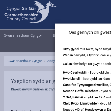
Oes gennych chi gwesti
Gwasanaethaur Cyngor
Busnes
Cyngor a Democrati
Drwy gydol mis Awst, bydd Swyddo
Wahân newydd, a fydd yn cael ei 
Gwasanaethaur Cyngor
Addysg ac Ysgolion
Ysgolion ar gau drw
Gallan nhw hefyd roi gwybodaeth 
Hwb Caerfyrddin
- Bob dydd Llun
Hwb Llanelli
- Bob dydd Iau, 9am
Ysgolion sydd ar gau dros dro: HMS ac 
Canolfan Tywysoges Gwenllian, 
Diweddarwyd y dudalen ar: 01/10/2024
Neuadd Goffa Talacharn
- dydd 
Y Gât, Sanclêr
- dydd Iau 12 Aws
Clwb Rygbi Llanybydder
- dydd M
Neuadd y Dref, Hendy-gwyn ar Da