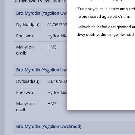
Defnyddiwch y cyfleuster chwilio isod i weld HMS ac Amhariad
P'un a ydych chi'n ansicr am y t
Bro Myrddin (Ysgolion Uwchradd)
heibio i siarad ag aelod o'r tîm.
Dyddiad(au):
01/09/2026
Gallwch chi hefyd gael gwybod ar
drwy ddefnyddio ein gwiriwr côd 
Rheswm:
Hyfforddiant - HMS
Manylion
HMS
eraill:
Bro Myrddin (Ysgolion Uwchradd)
Dyddiad(au):
23/10/2026
Rheswm:
Hyfforddiant - HMS
Manylion
HMS
eraill:
Bro Myrddin (Ysgolion Uwchradd)