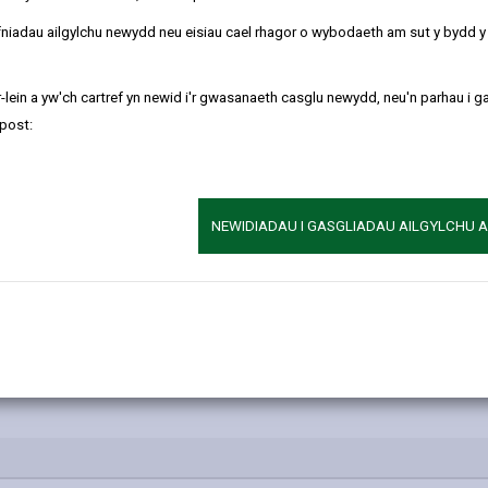
 yn y Dyfodol:
refniadau ailgylchu newydd neu eisiau cael rhagor o wybodaeth am sut y bydd 
-lein a yw'ch cartref yn newid i'r gwasanaeth casglu newydd, neu'n parhau i g
post:
NEWIDIADAU I GASGLIADAU AILGYLCHU 